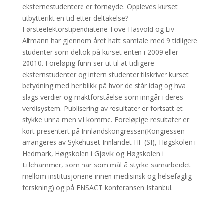
eksternestudentere er fornøyde. Oppleves kurset
utbytterikt en tid etter deltakelse?
Førsteelektorstipendiatene Tove Hasvold og Liv
Altmann har gjennom året hatt samtale med 9 tidligere
studenter som deltok på kurset enten i 2009 eller
20010. Foreløpig funn ser ut til at tidligere
eksternstudenter og intern studenter tilskriver kurset
betydning med henblikk på hvor de står idag og hva
slags verdier og maktforståelse som inngår i deres
verdisystem. Publisering av resultater er fortsatt et
stykke unna men vil komme. Foreløpige resultater er
kort presentert på Innlandskongressen(Kongressen
arrangeres av Sykehuset Innlandet HF (SI), Høgskolen i
Hedmark, Høgskolen i Gjøvik og Høgskolen i
Lillehammer, som har som mål å styrke samarbeidet
mellom institusjonene innen medisinsk og helsefaglig
forskning) og på ENSACT konferansen Istanbul.